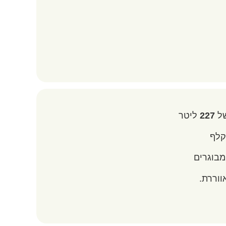
של
227
ליטר
קלף
ווררת.